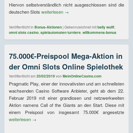
Hiervon selbstverständlich nicht ausgeschlossen sind die
TOP Bonusaktionen im Omni Slots 
deutschen Slots
weiterlesen
→
Veröffentlicht in
Bonus-Aktionen
|
Gekennzeichnet mit
bally wulff
,
omni slots casino
,
spielautomaten turniere
,
willkommens-bonus
75.000€-Preispool Mega-Aktion in
der Omni Slots Online Spielothek
Veröffentlicht am
20/02/2019
von
MeinOnlineCasino.com
Pragmatic Play, einer der innovativsten und am schnellsten
wachsenden Casino Software Anbieter, geht ab dem 22.
Februar 2019 mit einer grandiosen und netzwerkweiten
Aktion namens Call of the Giants an den Start. Diese mit
einem Preispool von insgesamt 75.000€ angesetzte
75.000€-Preispool Mega-Aktion in der Omni Slots On
weiterlesen
→