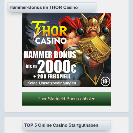
Hammer-Bonus im THOR Casino
Thor Startgeld-Bonus abholen
TOP 5 Online Casino Startguthaben