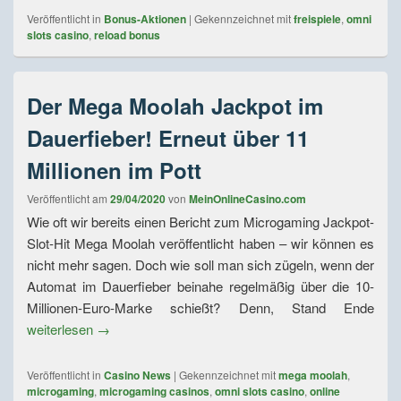
Veröffentlicht in
Bonus-Aktionen
|
Gekennzeichnet mit
freispiele
,
omni
slots casino
,
reload bonus
Der Mega Moolah Jackpot im
Dauerfieber! Erneut über 11
Millionen im Pott
Veröffentlicht am
29/04/2020
von
MeinOnlineCasino.com
Wie oft wir bereits einen Bericht zum Microgaming Jackpot-
Slot-Hit Mega Moolah veröffentlicht haben – wir können es
nicht mehr sagen. Doch wie soll man sich zügeln, wenn der
Automat im Dauerfieber beinahe regelmäßig über die 10-
Millionen-Euro-Marke schießt? Denn, Stand Ende
Der Mega Moolah Jackpot im Dauerfieber! Erneut übe
weiterlesen
→
Veröffentlicht in
Casino News
|
Gekennzeichnet mit
mega moolah
,
microgaming
,
microgaming casinos
,
omni slots casino
,
online