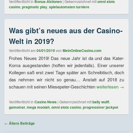
Veröffentlicht in
Bonus-Aktionen
|
Gekennzeichnet mit
omni slots
casino
,
pragmatic play
,
spielautomaten turniere
Was gibt’s neues aus der Casino-
Welt in 2019?
Veröffentlicht am
04/01/2019
von
MeinOnlineCasino.com
Frohes Neues 2019! Das neue Jahr ist da und das Kater-
Koma ausgestanden (hoffen wir jedenfalls). Einer unserer
Kollegen saß erst zwei Tage später am Schreibtisch, doch
das nehmen wir nicht so genau… Anstatt auf 2018 zu
Was gi
schauen mit seinen Miesepeter-Geschichten
weiterlesen
→
Veröffentlicht in
Casino News
|
Gekennzeichnet mit
bally wulff
,
gamomat
,
mega moolah
,
omni slots casino
,
progressiver jackpot
Beitragsnavigation
←
Ältere Beiträge