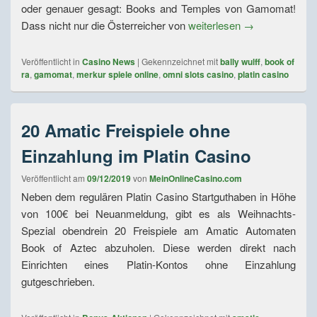
oder genauer gesagt: Books and Temples von Gamomat!
Book of Ra und
Dass nicht nur die Österreicher von
weiterlesen
→
Veröffentlicht in
Casino News
|
Gekennzeichnet mit
bally wulff
,
book of
ra
,
gamomat
,
merkur spiele online
,
omni slots casino
,
platin casino
20 Amatic Freispiele ohne
Einzahlung im Platin Casino
Veröffentlicht am
09/12/2019
von
MeinOnlineCasino.com
Neben dem regulären Platin Casino Startguthaben in Höhe
von 100€ bei Neuanmeldung, gibt es als Weihnachts-
Spezial obendrein 20 Freispiele am Amatic Automaten
Book of Aztec abzuholen. Diese werden direkt nach
Einrichten eines Platin-Kontos ohne Einzahlung
gutgeschrieben.