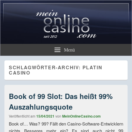
Menü
SCHLAGWÖRTER-ARCHIV:
PLATIN
CASINO
Book of 99 Slot: Das heißt 99%
Auszahlungsquote
Veröffentlicht am
15/04/2021
von
MeinOnlineCasino.com
Book of… Was? 99? Fällt den Casino-Software-Entwicklern
nichts Besseres mehr ein? Es sind auch nicht 99