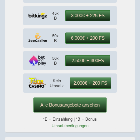
45x
3.000€ + 225 FS
B
50x
6.000€ + 200 FS
B
50x
2.500€ + 300FS
B
Kein
2.000€ + 200 FS
Umsatz
Alle Bonusangebote ansehen
*E = Einzahlung | *B = Bonus
Umsatzbedingungen