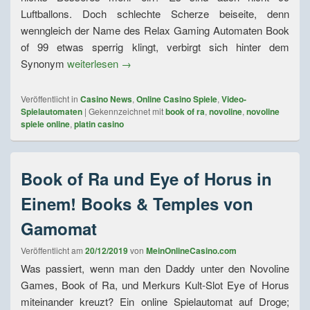
Luftballons. Doch schlechte Scherze beiseite, denn
wenngleich der Name des Relax Gaming Automaten Book
of 99 etwas sperrig klingt, verbirgt sich hinter dem
Book of 99 Slot: Das heißt 99% Auszahlu
Synonym
weiterlesen
→
Veröffentlicht in
Casino News
,
Online Casino Spiele
,
Video-
Spielautomaten
|
Gekennzeichnet mit
book of ra
,
novoline
,
novoline
spiele online
,
platin casino
Book of Ra und Eye of Horus in
Einem! Books & Temples von
Gamomat
Veröffentlicht am
20/12/2019
von
MeinOnlineCasino.com
Was passiert, wenn man den Daddy unter den Novoline
Games, Book of Ra, und Merkurs Kult-Slot Eye of Horus
miteinander kreuzt? Ein online Spielautomat auf Droge;