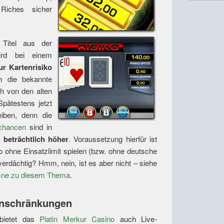
iches sicher
Titel aus der
ird bei einem
r Kartenrisiko
h die bekannte
h von den alten
pätestens jetzt
iben, denn die
chancen
sind in
h
beträchtlich höher
. Voraussetzung hierfür ist
o ohne Einsatzlimit spielen (bzw. ohne deutsche
 verdächtig? Hmm, nein, ist es aber nicht – siehe
umne zu diesem Thema
.
inschränkungen
bietet das
Platin Merkur Casino
auch Live-