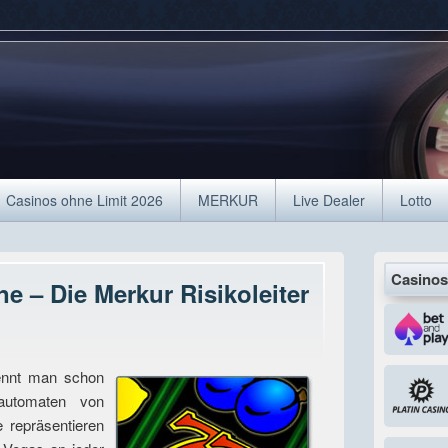
Casinos ohne Limit 2026
MERKUR
Live Dealer
Lotto
Primärer
Seitenleisten
Casinos 
ne – Die Merkur Risikoleiter
Widget-
Bereich
ennt man schon
lautomaten von
e repräsentieren