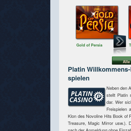
Gold of Persia
T
Alle
Platin Willkommens
spielen
Neben den A
stellt Plati
dar. Wer si
Freispielen
Klon des Novoline Hits Book of 
Treasure, Magic Mirror usw.). D
nach der Anmeldung ohne Einzah