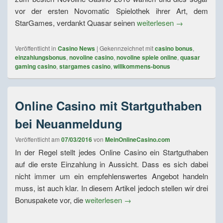
vor der ersten Novomatic Spielothek ihrer Art, dem
Quasar Gaming
StarGames, verdankt Quasar seinen
weiterlesen
→
Veröffentlicht in
Casino News
|
Gekennzeichnet mit
casino bonus
,
einzahlungsbonus
,
novoline casino
,
novoline spiele online
,
quasar
gaming casino
,
stargames casino
,
willkommens-bonus
Online Casino mit Startguthaben
bei Neuanmeldung
Veröffentlicht am
07/03/2016
von
MeinOnlineCasino.com
In der Regel stellt jedes Online Casino ein Startguthaben
auf die erste Einzahlung in Aussicht. Dass es sich dabei
nicht immer um ein empfehlenswertes Angebot handeln
muss, ist auch klar. In diesem Artikel jedoch stellen wir drei
Online Casino mit Startgutha
Bonuspakete vor, die
weiterlesen
→