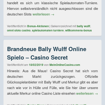
handelt es sich um klassische Spielautomaten-Turniere.
Hiervon selbstverständlich nicht ausgeschlossen sind die
TOP Bonusaktionen im Omni Slots 
deutschen Slots
weiterlesen
→
Veröffentlicht in
Bonus-Aktionen
|
Gekennzeichnet mit
bally wulff
,
omni slots casino
,
spielautomaten turniere
,
willkommens-bonus
Brandneue Bally Wulff Online
Spielo – Casino Secret
Veröffentlicht am
18/02/2019
von
MeinOnlineCasino.com
Hinweis: Aus die Maus! Casino Secret hat sich vom
deutschen Markt zurückgezogen. Offizielle
Glücksspielanbieter mit Bally Wulff und Merkur gibt es aber
nach wie vor in Hülle und Fülle, wie Sie hier über unsere
Brandn
aktuelle Merkur online Casino Liste einsehen
weiterlesen
→