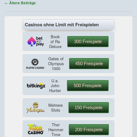
Beitragsnavigation
←
Ältere Beiträge
Primärer
Seitenleisten
Casinos ohne Limit mit Freispielen
Widget-
Bereich
Book
of Ra
300 Freispiele
Deluxe
Gates of
Olympus
450 Freispiele
1000
U.a.
John
500 Freispiele
Hunter
Mehrere
150 Freispiele
Slots
Thor
Hammer
200 Freispiele
Time