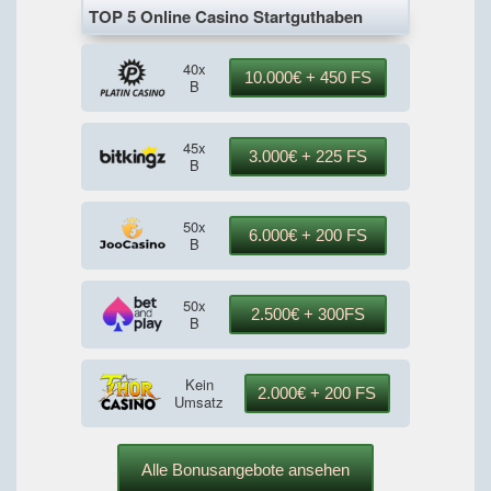
TOP 5 Online Casino Startguthaben
40x
10.000€ + 450 FS
B
45x
3.000€ + 225 FS
B
50x
6.000€ + 200 FS
B
50x
2.500€ + 300FS
B
Kein
2.000€ + 200 FS
Umsatz
Alle Bonusangebote ansehen