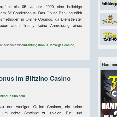
rgütet bis 05. Januar 2020 eine beliebige
einem 5€ Sonderbonus. Das Online-Banking zählt
smethoden in Online Casinos, da Dienstleister
ben auch Trustly keine Anmeldung eines
 LeoVegas Casino
nnzeichnet mit
einzahlungsbonus
,
leovegas casino
,
Hammer
Bonus im Blitzino Casino
nlineCasino.com
d zu den wenigen Online Casinos, die keine
 um echte Gewinne zu spielen. Ein- und