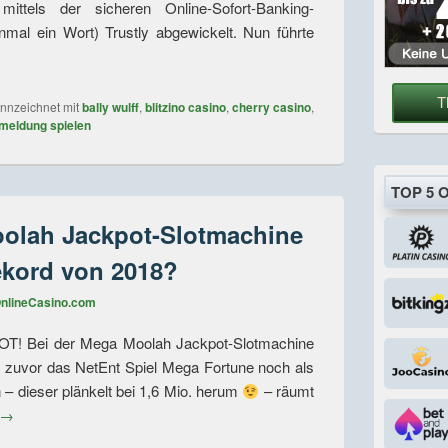
ittels der sicheren Online-Sofort-Banking-
nmal ein Wort) Trustly abgewickelt. Nun führte
Ein ‚echter‘ Bonus im Blitzino Casino ohne Anmeldung
T
nnzeichnet mit
bally wulff
,
blitzino casino
,
cherry casino
,
meldung spielen
TOP 5 O
oolah Jackpot-Slotmachine
ekord von 2018?
nlineCasino.com
OT! Bei der Mega Moolah Jackpot-Slotmachine
t zuvor das NetEnt Spiel Mega Fortune noch als
– dieser plänkelt bei 1,6 Mio. herum
– räumt
Bricht die Mega Moolah Jackpot-Slotmachine erneut ihren Weltrekor
→