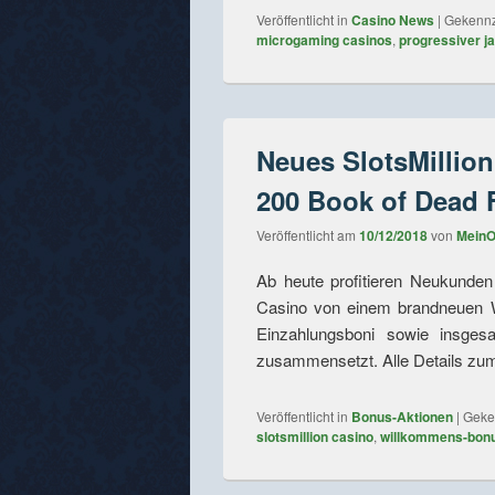
Veröffentlicht in
Casino News
|
Gekennz
microgaming casinos
,
progressiver j
Neues SlotsMillio
200 Book of Dead F
Veröffentlicht am
10/12/2018
von
MeinO
Ab heute profitieren Neukunden
Casino von einem brandneuen W
Einzahlungsboni sowie insge
zusammensetzt. Alle Details zum 
Veröffentlicht in
Bonus-Aktionen
|
Geke
slotsmillion casino
,
willkommens-bon