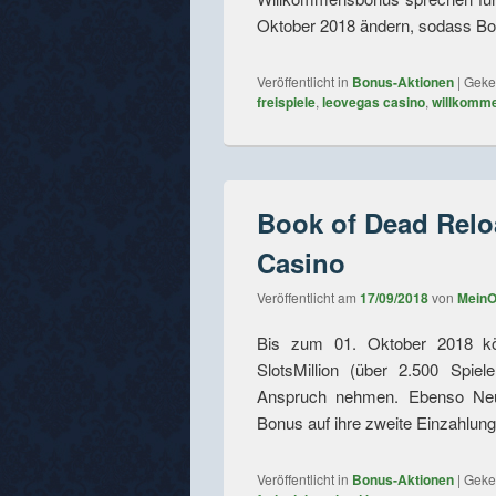
Oktober 2018 ändern, sodass Bo
Veröffentlicht in
Bonus-Aktionen
|
Geke
freispiele
,
leovegas casino
,
willkomm
Book of Dead Relo
Casino
Veröffentlicht am
17/09/2018
von
MeinO
Bis zum 01. Oktober 2018 kön
SlotsMillion (über 2.500 Spi
Anspruch nehmen. Ebenso Neu
Bonus auf ihre zweite Einzahlung
Veröffentlicht in
Bonus-Aktionen
|
Geke