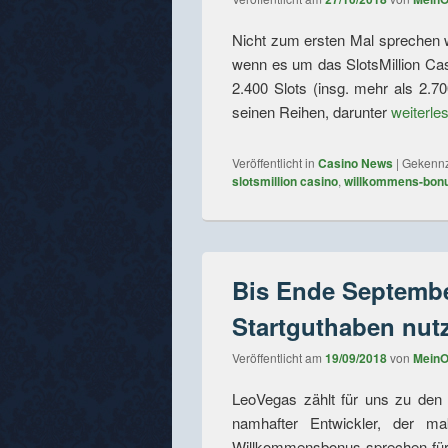
Nicht zum ersten Mal sprechen 
wenn es um das SlotsMillion Casi
2.400 Slots (insg. mehr als 2.70
seinen Reihen, darunter
weiterle
Veröffentlicht in
Casino News
|
Gekennz
slotsmillion casino
,
willkommens-bon
Bis Ende Septemb
Startguthaben nut
Veröffentlicht am
19/09/2018
von
MeinO
LeoVegas zählt für uns zu den 
namhafter Entwickler, der m
Willkommensbonus sprechen für 