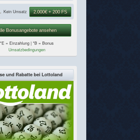
Kein Umsatz
2.000€ + 200 FS
lle Bonusangebote ansehen
*E = Einzahlung | *B = Bonus
Umsatzbedingungen
ose und Rabatte bei Lottoland