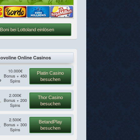
Boni bei Lottoland einlösen
ovoline Online Casinos
10.000€
Platin Casino
Bonus + 450
besuchen
Spins
2.000€
Thor Casino
Bonus + 200
besuchen
Spins
2.500€
BetandPlay
Bonus + 300
besuchen
Spins