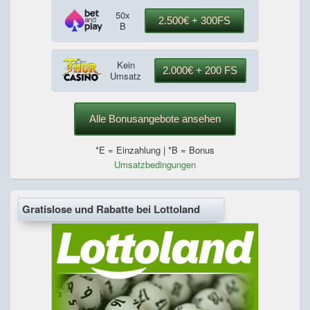
50x
2.500€ + 300FS
B
Kein
2.000€ + 200 FS
Umsatz
Alle Bonusangebote ansehen
*E = Einzahlung | *B = Bonus
Umsatzbedingungen
Gratislose und Rabatte bei Lottoland