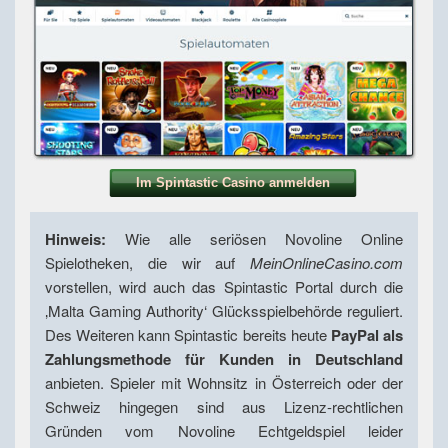
Im Spintastic Casino anmelden
Hinweis:
Wie alle seriösen Novoline Online
Spielotheken, die wir auf
MeinOnlineCasino.com
vorstellen, wird auch das Spintastic Portal durch die
‚Malta Gaming Authority‘ Glücksspielbehörde reguliert.
Des Weiteren kann Spintastic bereits heute
PayPal als
Zahlungsmethode für Kunden in Deutschland
anbieten. Spieler mit Wohnsitz in Österreich oder der
Schweiz hingegen sind aus Lizenz-rechtlichen
Gründen vom Novoline Echtgeldspiel leider