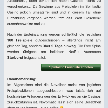
„Geschenk“, denn bekanntlich haben Casinos nichts zu
verschenken… Da Gewinne aus Freispielen im Spintastic
Casino jedoch umsatzfrei sind und in diesem Fall ohne
Einzahlung vergeben werden, trifft das Wort Geschenk
ausnahmsweise mal zu.
Nach der Ersteinzahlung werden schließlich die restlichen
180 Freispiele
gutgeschrieben – allerdings nicht am
gleichen Tag, sondern
über 9 Tage hinweg
. Die Free Spins
werden übrigens am beliebten NetEnt Automaten
Starburst
freigeschaltet.
Spintastic Freispiele abholen
Randbemerkung:
Im Allgemeinen sind die Novoliner meist von jeglichen
Freispielaktionen ausgeschlossen, was tatsächlich auf
kostspielige Anforderungen des Entwicklers an die Casinos
zurückzuführen ist. Novomatic lässt sich seine Beliebtheit
eben etwas kosten – auch online