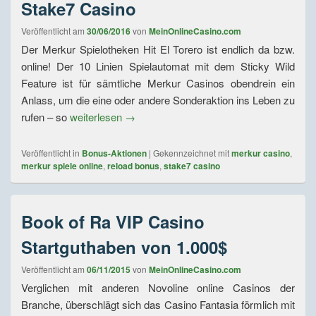
Stake7 Casino
Veröffentlicht am
30/06/2016
von
MeinOnlineCasino.com
Der Merkur Spielotheken Hit El Torero ist endlich da bzw.
online! Der 10 Linien Spielautomat mit dem Sticky Wild
Feature ist für sämtliche Merkur Casinos obendrein ein
Anlass, um die eine oder andere Sonderaktion ins Leben zu
Merkur El Torero Sonderaktion im Stake7
rufen – so
weiterlesen
→
Veröffentlicht in
Bonus-Aktionen
|
Gekennzeichnet mit
merkur casino
,
merkur spiele online
,
reload bonus
,
stake7 casino
Book of Ra VIP Casino
Startguthaben von 1.000$
Veröffentlicht am
06/11/2015
von
MeinOnlineCasino.com
Verglichen mit anderen Novoline online Casinos der
Branche, überschlägt sich das Casino Fantasia förmlich mit