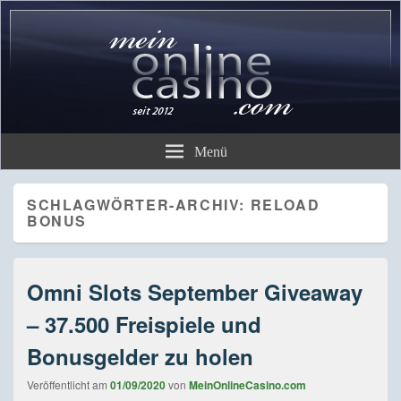
Menü
SCHLAGWÖRTER-ARCHIV:
RELOAD
BONUS
Omni Slots September Giveaway
– 37.500 Freispiele und
Bonusgelder zu holen
Veröffentlicht am
01/09/2020
von
MeinOnlineCasino.com