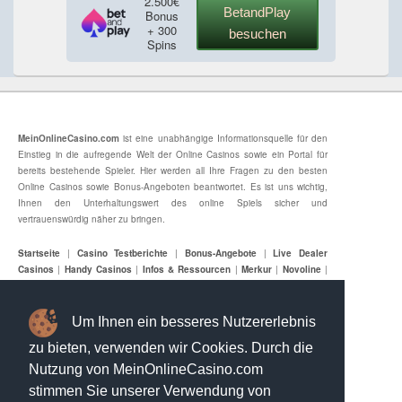
2.500€
BetandPlay
Bonus
+ 300
besuchen
Spins
MeinOnlineCasino.com
ist eine unabhängige Informationsquelle für den
Einstieg in die aufregende Welt der Online Casinos sowie ein Portal für
bereits bestehende Spieler. Hier werden all Ihre Fragen zu den besten
Online Casinos sowie Bonus-Angeboten beantwortet. Es ist uns wichtig,
Ihnen den Unterhaltungswert des online Spiels sicher und
vertrauenswürdig näher zu bringen.
Startseite
|
Casino Testberichte
|
Bonus-Angebote
|
Live Dealer
Casinos
|
Handy Casinos
|
Infos & Ressourcen
|
Merkur
|
Novoline
|
Casino News
|
Über uns
|
Datenschutz
|
Haftungsausschluss
|
Kontakt
Online Glücksspiele sind in einigen Ländern illegal. Es unterliegt der
Um Ihnen ein besseres Nutzererlebnis
Verantwortung des Spielers, sich über die aktuelle Rechtslage zu
zu bieten, verwenden wir Cookies. Durch die
informieren. Nur Personen über 18 Jahre können am Glücksspiel
teilnehmen.
Nutzung von MeinOnlineCasino.com
stimmen Sie unserer Verwendung von