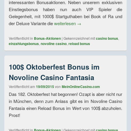
interessanten Bonusaktionen. Neben unserem exklusiven
Einstiegsbonus haben nun auch VIP Spieler die
Gelegenheit, mit 1000$ Startguthaben bei Book of Ra und
Book of Ra VIP Casino Star
der Deluxe Variante die
weiterlesen
→
Veröffentlicht in
Bonus-Aktionen
|
Gekennzeichnet mit
casino bonus
,
einzahlungsbonus
,
novoline casino
,
reload bonus
100$ Oktoberfest Bonus im
Novoline Casino Fantasia
Veröffentlicht am
19/09/2015
von
MeinOnlineCasino.com
Das 182. Oktoberfest hat begonnen! Ozapt is aber nicht nur
in München, denn zum Anlass gibt es im Novoline Casino
Fantasia einen Reload Bonus im Wert von 100$ abzuholen.
Prost!
Veröffentlicht in
Bonus-Aktionen
|
Gekennzeichnet mit
casino bonus
,