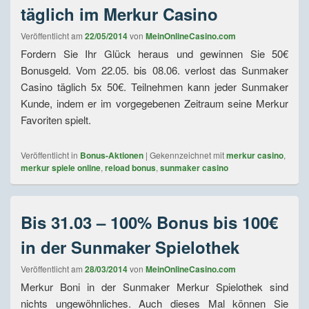
täglich im Merkur Casino
Veröffentlicht am
22/05/2014
von
MeinOnlineCasino.com
Fordern Sie Ihr Glück heraus und gewinnen Sie 50€
Bonusgeld. Vom 22.05. bis 08.06. verlost das Sunmaker
Casino täglich 5x 50€. Teilnehmen kann jeder Sunmaker
Kunde, indem er im vorgegebenen Zeitraum seine Merkur
Favoriten spielt.
Veröffentlicht in
Bonus-Aktionen
|
Gekennzeichnet mit
merkur casino
,
merkur spiele online
,
reload bonus
,
sunmaker casino
Bis 31.03 – 100% Bonus bis 100€
in der Sunmaker Spielothek
Veröffentlicht am
28/03/2014
von
MeinOnlineCasino.com
Merkur Boni in der Sunmaker Merkur Spielothek sind
nichts ungewöhnliches. Auch dieses Mal können Sie