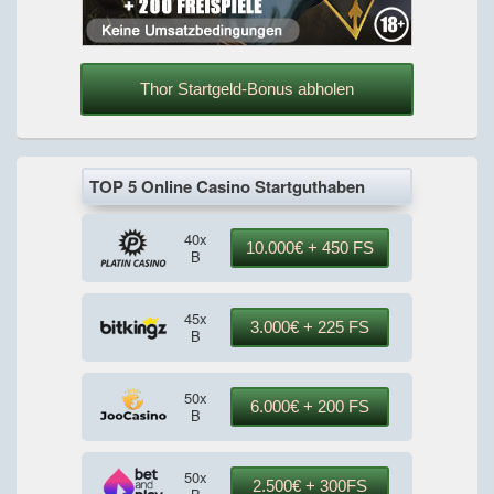
Thor Startgeld-Bonus abholen
TOP 5 Online Casino Startguthaben
40x
10.000€ + 450 FS
B
45x
3.000€ + 225 FS
B
50x
6.000€ + 200 FS
B
50x
2.500€ + 300FS