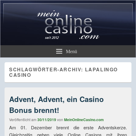
Menü
SCHLAGWÖRTER-ARCHIV:
LAPALINGO
CASINO
Advent, Advent, ein Casino
Bonus brennt!
Veröffentlicht am
30/11/2019
von
MeinOnlineCasino.com
Am 01. Dezember brennt die erste Adventskerze.
Gleichzeitig gehen viele Online Casinos mit ihren