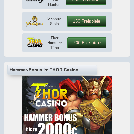
Hunter
Mehrere
150 Freispiele
Slots
Thor
Hammer
200 Freispiele
Time
Hammer-Bonus im THOR Casino