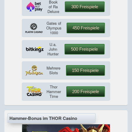
Bereich
Book
of Ra
300 Freispiele
Deluxe
Gates of
Olympus
450 Freispiele
1000
U.a.
John
500 Freispiele
Hunter
Mehrere
150 Freispiele
Slots
Thor
Hammer
200 Freispiele
Time
Hammer-Bonus im THOR Casino