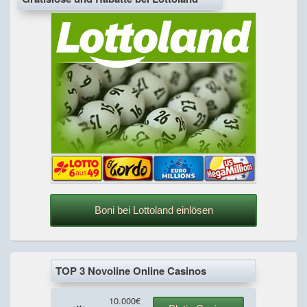
Boni bei Lottoland einlösen
TOP 3 Novoline Online Casinos
10.000€