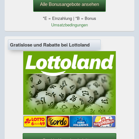
Alle Bonusangebote ansehen
*E = Einzahlung | *B = Bonus
Umsatzbedingungen
Gratislose und Rabatte bei Lottoland