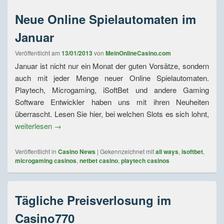
Neue Online Spielautomaten im
Januar
Veröffentlicht am
13/01/2013
von
MeinOnlineCasino.com
Januar ist nicht nur ein Monat der guten Vorsätze, sondern
auch mit jeder Menge neuer Online Spielautomaten.
Playtech, Microgaming, iSoftBet und andere Gaming
Software Entwickler haben uns mit ihren Neuheiten
überrascht. Lesen Sie hier, bei welchen Slots es sich lohnt,
Neue Online Spielautomaten im Januar
weiterlesen
→
Veröffentlicht in
Casino News
|
Gekennzeichnet mit
all ways
,
isoftbet
,
microgaming casinos
,
netbet casino
,
playtech casinos
Tägliche Preisverlosung im
Casino770