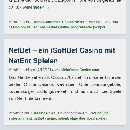
NetBet Casino Jackpotgewinn plus 2.016€ 
ca. 3.7
weiterlesen
→
Veröffentlicht in
Bonus-Aktionen
,
Casino News
|
Gekennzeichnet mit
casino bonus
,
isoftbet
,
netbet casino
,
progressiver jackpot
NetBet – ein iSoftBet Casino mit
NetEnt Spielen
Veröffentlicht am
12/10/2014
von
MeinOnlineCasino.com
Das NetBet (ehemals Casino770) steht in unserer Liste der
besten Online Casinos weit oben. Gute Bonusangebote,
zuverlässiger Zahlungsverkehr und nun auch die Spiele
von Net Entertainment.
Veröffentlicht in
Casino News
|
Gekennzeichnet mit
isoftbet
,
net
entertainment
,
netbet casino
,
netent
,
ohne download spielen