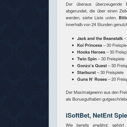
Der überaus überzeugende
abgerundet, die über einen Ze
werden, siehe Liste unten.
Bit
innerhalb von 24 Stunden genutz
Jack and the Beanstalk
– 
Koi Princess
– 30 Freispie
Hooks Heroes
– 30 Freisp
Twin Spin
– 30 Freispiele
Gonzo’s Quest
– 30 Freis
Starburst
– 30 Freispiele
Guns N‘ Roses
– 20 Freis
Der Maximalgewinn aus den Frei
als Bonusguthaben gutgeschriebe
iSoftBet, NetEnt Spi
Wie bereits erwähnt, gehör