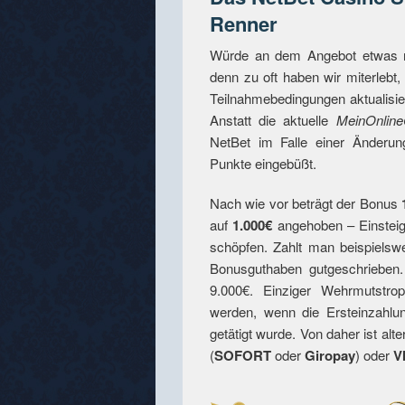
Renner
Würde an dem Angebot etwas ni
denn zu oft haben wir miterlebt
Teilnahmebedingungen aktualisier
Anstatt die aktuelle
MeinOnlin
NetBet im Falle einer Änderun
Punkte eingebüßt.
Nach wie vor beträgt der Bonus
auf
1.000€
angehoben – Einsteig
schöpfen. Zahlt man beispielsw
Bonusguthaben gutgeschrieben
9.000€. Einziger Wehrmutstr
werden, wenn die Ersteinzahlu
getätigt wurde. Von daher ist alt
(
SOFORT
oder
Giropay
) oder
V