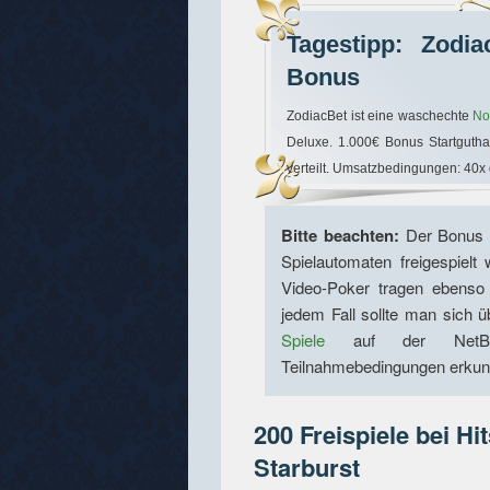
Tagestipp: Zodi
Bonus
ZodiacBet ist eine waschechte
No
Deluxe. 1.000€ Bonus Startguthab
verteilt. Umsatzbedingungen: 40
Bitte beachten:
Der Bonus 
Spielautomaten freigespielt
Video-Poker tragen ebenso
jedem Fall sollte man sich ü
Spiele
auf der NetBet
Teilnahmebedingungen erkun
200 Freispiele bei H
Starburst