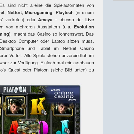
Es sind nicht alleine die Spielautomaten von
Bet
,
NetEnt
,
Microgaming
,
Playtech
(in einem
s‘ vertreten) oder
Amaya
– ebenso der
Live
en von mehreren Ausstattern (u.a.
Evolution
ming
), macht das Casino so lohnenswert. Das
 Desktop Computer oder Laptop sitzen muss,
 Smartphone und Tablet im NetBet Casino
rer Vorteil. Alle Spiele stehen unverbindlich im
wser zur Verfügung. Einfach mal reinzuschauen
’s Quest oder Platoon (siehe Bild unten) zu