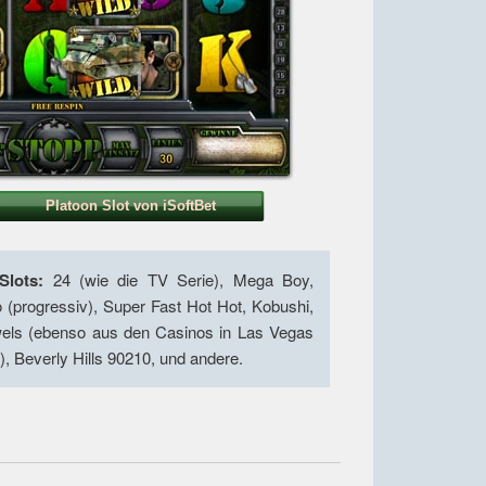
Platoon Slot von iSoftBet
Slots:
24 (wie die TV Serie), Mega Boy,
 (progressiv), Super Fast Hot Hot, Kobushi,
wels (ebenso aus den Casinos in Las Vegas
, Beverly Hills 90210, und andere.