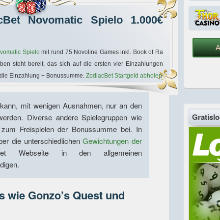
acBet Novomatic Spielo 1.000€
A
vomatic Spielo
mit rund 75 Novoline Games inkl. Book of Ra
en steht bereit, das sich auf die ersten vier Einzahlungen
x die Einzahlung + Bonussumme.
ZodiacBet Startgeld abholen
kann, mit wenigen Ausnahmen, nur an den
Gratisl
 werden. Diverse andere Spielegruppen wie
 zum Freispielen der Bonussumme bei. In
ber die unterschiedlichen
Gewichtungen der
 Webseite in den allgemeinen
digen.
its wie Gonzo’s Quest und