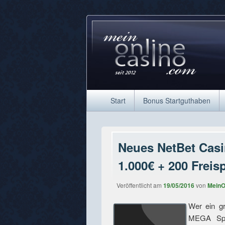
Hauptmenü
Start
Bonus Startguthaben
Neues NetBet Casi
1.000€ + 200 Freisp
Veröffentlicht am
19/05/2016
von
MeinO
Wer ein g
MEGA Spi