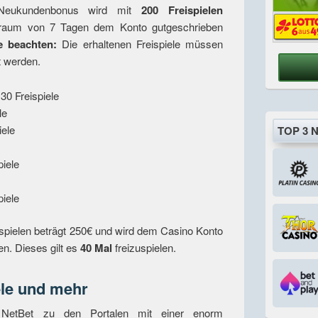
 Neukundenbonus wird mit
200 Freispielen
itraum von 7 Tagen dem Konto gutgeschrieben
te beachten:
Die erhaltenen Freispiele müssen
t werden.
30 Freispiele
le
iele
TOP 3 N
piele
piele
spielen beträgt 250€ und wird dem Casino Konto
n. Dieses gilt es
40 Mal
freizuspielen.
ele und mehr
t NetBet zu den Portalen mit einer enorm