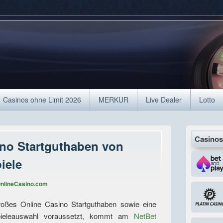
Casinos ohne Limit 2026
MERKUR
Live Dealer
Lotto
Primärer
Seitenleisten
Casinos 
no Startguthaben von
Widget-
Bereich
iele
nlineCasino.com
roßes Online Casino Startguthaben sowie eine
eleauswahl voraussetzt, kommt am
NetBet