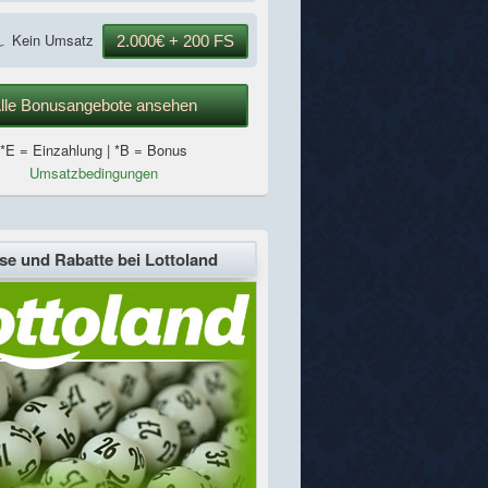
Kein Umsatz
2.000€ + 200 FS
lle Bonusangebote ansehen
*E = Einzahlung | *B = Bonus
Umsatzbedingungen
ose und Rabatte bei Lottoland