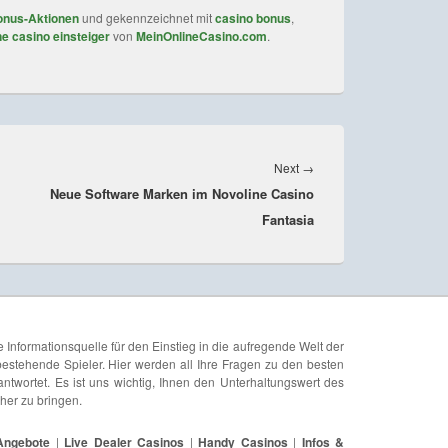
onus-Aktionen
und gekennzeichnet mit
casino bonus
,
ne casino einsteiger
von
MeinOnlineCasino.com
.
Next
Next
→
Neue Software Marken im Novoline Casino
post:
Fantasia
 Informationsquelle für den Einstieg in die aufregende Welt der
 bestehende Spieler. Hier werden all Ihre Fragen zu den besten
wortet. Es ist uns wichtig, Ihnen den Unterhaltungswert des
her zu bringen.
Angebote
|
Live Dealer Casinos
|
Handy Casinos
|
Infos &