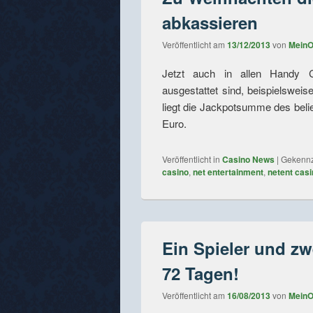
abkassieren
Veröffentlicht am
13/12/2013
von
MeinO
Jetzt auch in allen Handy C
ausgestattet sind, beispielswei
liegt die Jackpotsumme des belie
Euro.
Veröffentlicht in
Casino News
|
Gekennz
casino
,
net entertainment
,
netent cas
Ein Spieler und z
72 Tagen!
Veröffentlicht am
16/08/2013
von
MeinO