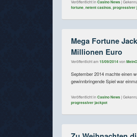
Veröffentlicht in
Casino News
|
Gekennz
fortune
,
netent casinos
,
progressiver 
Mega Fortune Jack
Millionen Euro
Veröffentlicht am
15/09/2014
von
MeinO
September 2014 machte einen wei
gewinnbringende Spiel war einma
Veröffentlicht in
Casino News
|
Gekennz
progressiver jackpot
Zu Weihnachten di