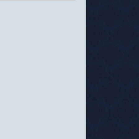
 binnen 72 Tagen!