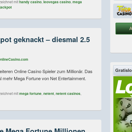
eichnet mit
handy casino
,
leovegas casino
,
mega
jackpot
A
pot geknackt – diesmal 2.5
nlineCasino.com
Gratisl
teren Online Casino Spieler zum Millionär. Das
l mehr Mega Fortune von Net Entertainment.
eichnet mit
mega fortune
,
netent
,
netent casinos
,
e Mega Fortune Millionen