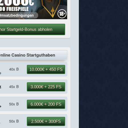
hor Startgeld-Bonus abholen
nline Casino Startguthaben
40x B
10.000€ + 450 FS
45x B
3.000€ + 225 FS
50x B
6.000€ + 200 FS
Mio. Euro Gewinn
50x B
2.500€ + 300FS