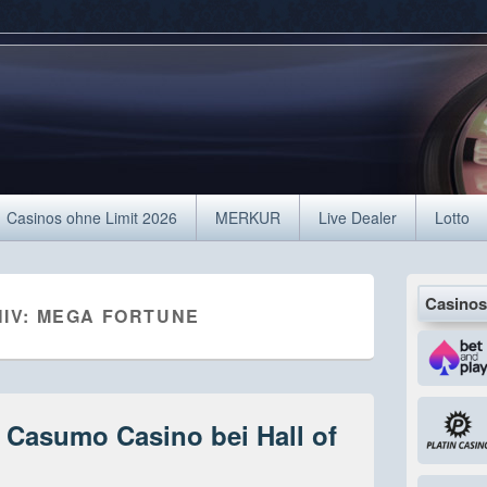
Casinos ohne Limit 2026
MERKUR
Live Dealer
Lotto
Primärer
Seitenleisten
Casinos 
IV:
MEGA FORTUNE
Widget-
Bereich
 Casumo Casino bei Hall of