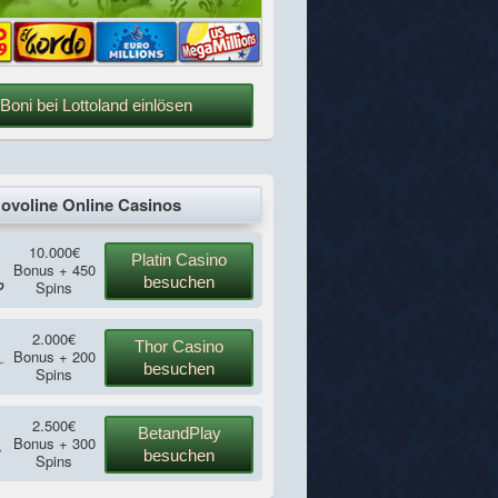
Boni bei Lottoland einlösen
ovoline Online Casinos
10.000€
Platin Casino
Bonus + 450
besuchen
Spins
2.000€
Thor Casino
Bonus + 200
besuchen
Spins
2.500€
BetandPlay
Bonus + 300
besuchen
Spins