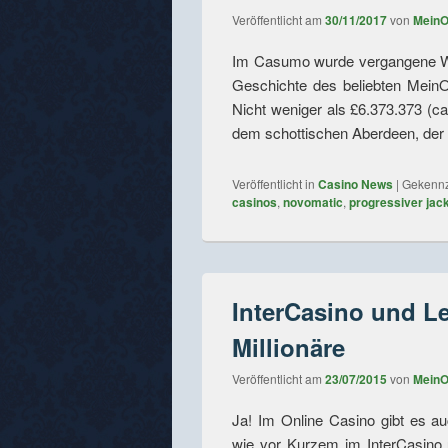
Veröffentlicht am
30/11/2017
von
MeinO
Im Casumo wurde vergangene Wo
Geschichte des beliebten MeinO
Nicht weniger als £6.373.373 (ca
dem schottischen Aberdeen, der 
Veröffentlicht in
Casino News
|
Gekennz
casinos
,
novomatic
,
progressiver jac
InterCasino und L
Millionäre
Veröffentlicht am
23/07/2015
von
MeinO
Ja! Im Online Casino gibt es a
wie vor Kurzem im InterCasin