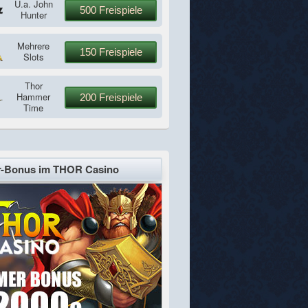
U.a. John
500 Freispiele
Hunter
Mehrere
150 Freispiele
Slots
Thor
mo Casino bei Hall of Gods
Hammer
200 Freispiele
Time
-Bonus im THOR Casino