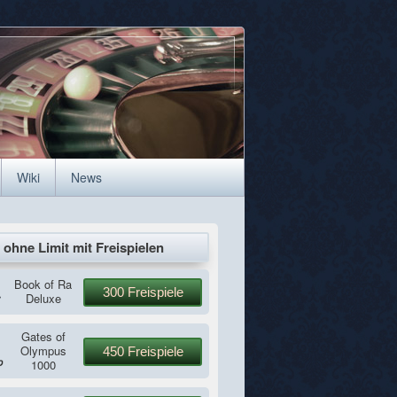
Wiki
News
ohne Limit mit Freispielen
Book of Ra
300 Freispiele
Deluxe
Gates of
Olympus
450 Freispiele
1000