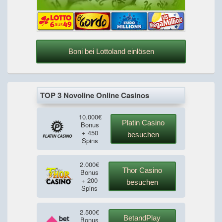
Boni bei Lottoland einlösen
TOP 3 Novoline Online Casinos
10.000€
Platin Casino
Bonus
+ 450
besuchen
Spins
2.000€
Thor Casino
Bonus
+ 200
besuchen
Spins
2.500€
BetandPlay
Bonus