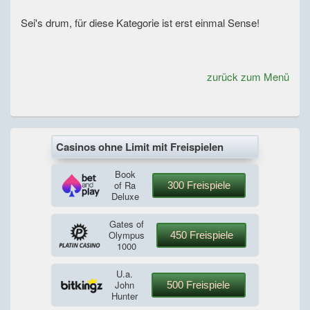
Sei's drum, für diese Kategorie ist erst einmal Sense!
zurück zum Menü
Primärer
Seitenleisten
Casinos ohne Limit mit Freispielen
Widget-
Bereich
Book
of Ra
300 Freispiele
Deluxe
Gates of
Olympus
450 Freispiele
1000
U.a.
John
500 Freispiele
Hunter