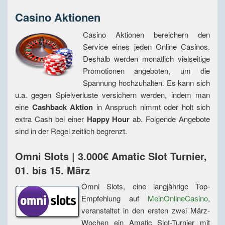
Casino Aktionen
Casino Aktionen bereichern den
Service eines jeden Online Casinos.
Deshalb werden monatlich vielseitige
Promotionen angeboten, um die
Spannung hochzuhalten. Es kann sich
u.a. gegen Spielverluste versichern werden, indem man
eine
Cashback Aktion
in Anspruch nimmt oder holt sich
extra Cash bei einer
Happy Hour
ab. Folgende Angebote
sind in der Regel zeitlich begrenzt.
Omni Slots | 3.000€ Amatic Slot Turnier,
01. bis 15. März
Omni Slots, eine langjährige Top-
Empfehlung auf
MeinOnlineCasino
,
veranstaltet in den ersten zwei März-
Wochen ein Amatic Slot-Turnier mit