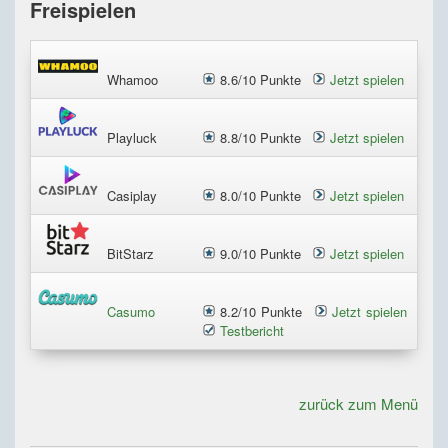
Freispielen
Whamoo
8.6/10 Punkte
Jetzt spielen
Playluck
8.8/10 Punkte
Jetzt spielen
Casiplay
8.0/10 Punkte
Jetzt spielen
BitStarz
9.0/10 Punkte
Jetzt spielen
Casumo
8.2/10 Punkte
Jetzt spielen
Testbericht
zurück zum Menü