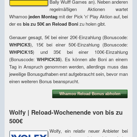
Bally Wulff Games an). Neben anderen
regelmäßigen Aktionen wartet
Whamoo
jeden Montag
mit der Pick 'n' Play Aktion auf, bei
der es
bis zu 50€ an Reload Boni
zu holen gibt.
Genauer gesagt, 5€ bei einer 20€-Einzahlung (Bonuscode:
WHPICK5
), 15€ bei einer 50€-Einzahlung (Bonuscode:
WHPICK15
) und 35€ bei einer 100€-Einzahlung
(Bonuscode:
WHPICK35
). Es können alle Boni an einem
Tag in Anspruch genommen werden, allerdings muss das
jeweilige Bonusguthaben erst aufgebraucht sein, bevor man
einen weiteren Bonus beansprucht.
Whamoo Reload Bonus abholen
Wolfy | Reload-Wochenende von bis zu
500€
Wolfy, ein relativ neuer Anbieter bei