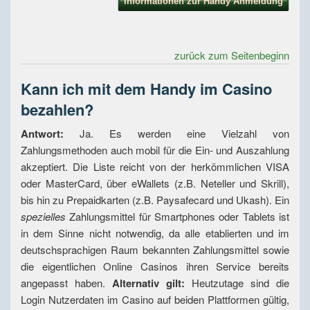
Informationen zur Handy Anmeldung
zurück zum Seitenbeginn
Kann ich mit dem Handy im Casino
bezahlen?
Antwort:
Ja. Es werden eine Vielzahl von
Zahlungsmethoden auch mobil für die Ein- und Auszahlung
akzeptiert. Die Liste reicht von der herkömmlichen VISA
oder MasterCard, über eWallets (z.B. Neteller und Skrill),
bis hin zu Prepaidkarten (z.B. Paysafecard und Ukash). Ein
spezielles
Zahlungsmittel für Smartphones oder Tablets ist
in dem Sinne nicht notwendig, da alle etablierten und im
deutschsprachigen Raum bekannten Zahlungsmittel sowie
die eigentlichen Online Casinos ihren Service bereits
angepasst haben.
Alternativ gilt:
Heutzutage sind die
Login Nutzerdaten im Casino auf beiden Plattformen gültig,