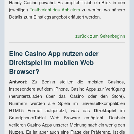
Handy Casino gewährt. Es empfiehlt sich ein Blick in den
jeweiligen
Testbericht des Anbieters
zu werfen, wo nähere
Details zum Einstiegsangebot erläutert werden.
zurück zum Seitenbeginn
Eine Casino App nutzen oder
Direktspiel im mobilen Web
Browser?
Antwort:
Zu Beginn stellten die meisten Casinos,
insbesondere auf dem iPhone, Casino Apps zur Verfügung
(herunterzuladen über das Casino oder den Store).
Nunmehr werden alle Spiele im universell-kompatiblen
HTML5 Format aufgesetzt, was das
Direktspiel
im
Smartphone/Tablet Web Browser emöglicht. Deshalb
verlieren Casino Apps unserer Meinung nach ein wenig den
Nutzen. Es ist aber auch eine Frage der Präferenz. Ist die