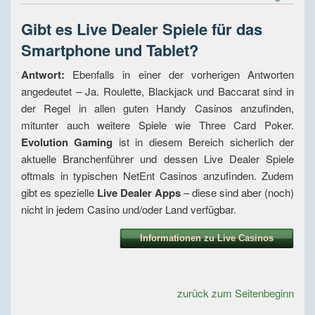
Gibt es Live Dealer Spiele für das
Smartphone und Tablet?
Antwort:
Ebenfalls in einer der vorherigen Antworten
angedeutet – Ja. Roulette, Blackjack und Baccarat sind in
der Regel in allen guten Handy Casinos anzufinden,
mitunter auch weitere Spiele wie Three Card Poker.
Evolution Gaming
ist in diesem Bereich sicherlich der
aktuelle Branchenführer und dessen Live Dealer Spiele
oftmals in typischen NetEnt Casinos anzufinden. Zudem
gibt es spezielle
Live Dealer Apps
– diese sind aber (noch)
nicht in jedem Casino und/oder Land verfügbar.
Informationen zu Live Casinos
zurück zum Seitenbeginn