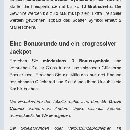
startet die Freispielrunde mit bis zu
10 Gratisdrehs
. Die
Gewinne werden bis zu
5 Mal
multipliziert. Extra Freispiele
werden gewonnen, sobald das Scatter Symbol erneut 2
Mal erscheint.
Eine Bonusrunde und ein progressiver
Jackpot
Erdrehen Sie
mindestens 3 Bonussymbole
und
versuchen Sie ihr Glück in der nachfolgenden Glücksrad
Bonusrunde. Erreichen Sie die Mitte des aus drei Ebenen
bestehenden Glücksrad und Sie können Ihren Urlaub in die
Karibik buchen.
Die Einsatzwerte der Tabelle rechts sind dem
Mr Green
Casino
entnommen. Andere Online Casinos können
unterschiedliche Werte angeben.
Bei Spielstörungen oder Verbindungsproblemen im