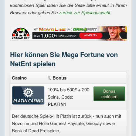
kostenlosen Spiel laden Sie die Seite bitte erneut in Ihrem
Browser oder gehen Sie
zurück zur Spieleauswahl
.
Hier können Sie Mega Fortune von
NetEnt spielen
Casino
1. Bonus
100% bis 500€ + 200
Bonus
Spins, Code:
einlösen
PLATIN1
Der deutsche Spielo-Hit Platin ist zurück - nun auch mit
Novoline und Hölle Games! Paysafe, Giropay sowie
Book of Dead Freispiele.