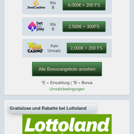
50x
6.000€ + 200 FS
B
50x
2.500€ + 300FS
B
Kein
2.000€ + 200 FS
Umsatz
Alle Bonusangebote ansehen
*E = Einzahlung | *B = Bonus
Umsatzbedingungen
Gratislose und Rabatte bei Lottoland