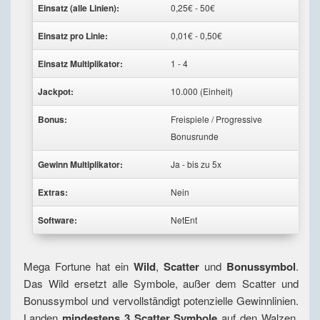
Einsatz (alle Linien):
0,25€ - 50€
Einsatz pro Linie:
0,01€ - 0,50€
Einsatz Multiplikator:
1 - 4
Jackpot:
10.000 (Einheit)
Bonus:
Freispiele / Progressive
Bonusrunde
Gewinn Multiplikator:
Ja - bis zu 5x
Extras:
Nein
Software:
NetEnt
Mega Fortune hat ein
Wild
,
Scatter
und
Bonussymbol
.
Das Wild ersetzt alle Symbole, außer dem Scatter und
Bonussymbol und vervollständigt potenzielle Gewinnlinien.
Landen
mindestens 3 Scatter Symbole
auf den Walzen,