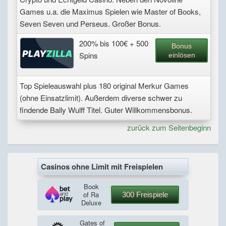
Games u.a. die Maximus Spielen wie Master of Books,
Seven Seven und Perseus. Großer Bonus.
200% bis 100€ + 500
Bonus
Spins
einlösen
Top Spieleauswahl plus 180 original Merkur Games
(ohne Einsatzlimit). Außerdem diverse schwer zu
findende Bally Wulff Titel. Guter Willkommensbonus.
zurück zum Seitenbeginn
Primärer
Seitenleisten
Casinos ohne Limit mit Freispielen
Widget-
Bereich
Book
of Ra
300 Freispiele
Deluxe
Gates of