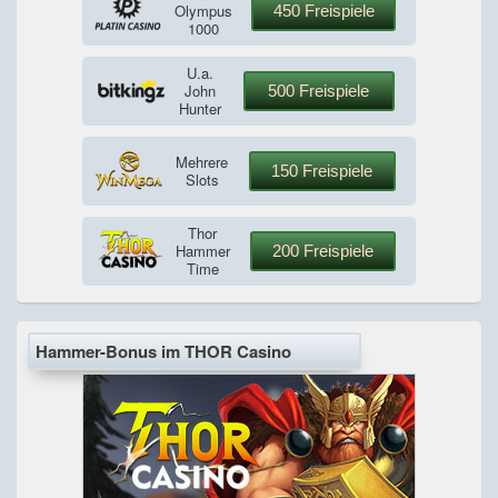
Olympus
450 Freispiele
1000
U.a.
John
500 Freispiele
Hunter
Mehrere
150 Freispiele
Slots
Thor
Hammer
200 Freispiele
Time
Hammer-Bonus im THOR Casino