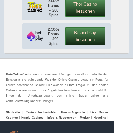
2.000€
Thor Casino
Bonus
+ 200
besuchen
Spins
2.500€
BetandPlay
Bonus
+ 300
besuchen
Spins
MeinOnlineCasino.com
ist eine unabhängige Informationsquelle für den
Einstieg in die aufregende Welt der Online Casinos sowie ein Portal für
bereits bestehende Spieler. Hier werden all Ihre Fragen zu den besten
Online Casinos sowie Bonus-Angeboten beantwortet. Es ist uns wichtig,
Ihnen den Unterhaltungswert des online Spiels sicher und
vertrauenswürdig näher zu bringen.
Startseite
|
Casino Testberichte
|
Bonus-Angebote
|
Live Dealer
Casinos
|
Handy Casinos
|
Infos & Ressourcen
|
Merkur
|
Novoline
|
Casino News
|
Über uns
|
Datenschutz
|
Haftungsausschluss
|
Kontakt